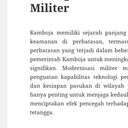
Militer
Kamboja memiliki sejarah panjan
keamanan di perbatasan, termas
perbatasan yang terjadi dalam beb
pemerintah Kamboja untuk meningka
signifikan. Modernisasi militer
penguatan kapabilitas teknologi per
dan kesiapan pasukan di wilayah p
hanya penting untuk menjaga kedaula
menciptakan efek pencegah terhada
tetangga.