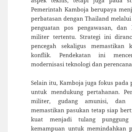
aspek teknis, tetapi juga pada st
Pemerintah Kamboja berupaya menj
perbatasan dengan Thailand melalui
penguatan pos pengawasan, dan 
militer tertentu. Strategi ini dir
pencegah sekaligus memastikan ke
konflik. Pendekatan ini menc
modernisasi teknologi dan perencana
Selain itu, Kamboja juga fokus pada
untuk mendukung pertahanan. Penye
militer, gudang amunisi, dan 
memastikan pasukan tetap siap berti
kuat menjadi tulang punggung 
kemampuan untuk memindahkan pa