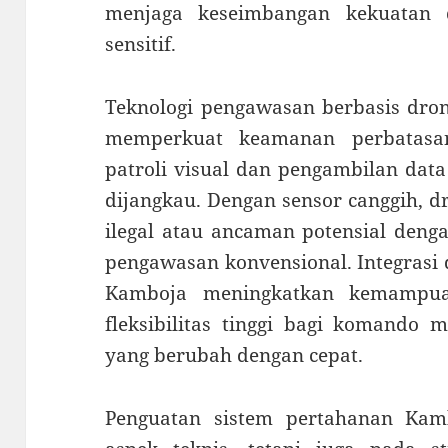
menjaga keseimbangan kekuatan 
sensitif.
Teknologi pengawasan berbasis dron
memperkuat keamanan perbatas
patroli visual dan pengambilan data 
dijangkau. Dengan sensor canggih, d
ilegal atau ancaman potensial deng
pengawasan konvensional. Integrasi
Kamboja meningkatkan kemampua
fleksibilitas tinggi bagi komando m
yang berubah dengan cepat.
Penguatan sistem pertahanan Kam