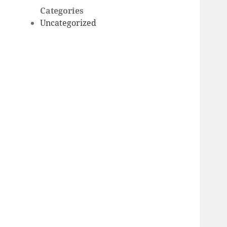
Categories
Uncategorized