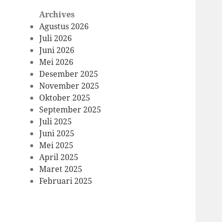
Archives
Agustus 2026
Juli 2026
Juni 2026
Mei 2026
Desember 2025
November 2025
Oktober 2025
September 2025
Juli 2025
Juni 2025
Mei 2025
April 2025
Maret 2025
Februari 2025