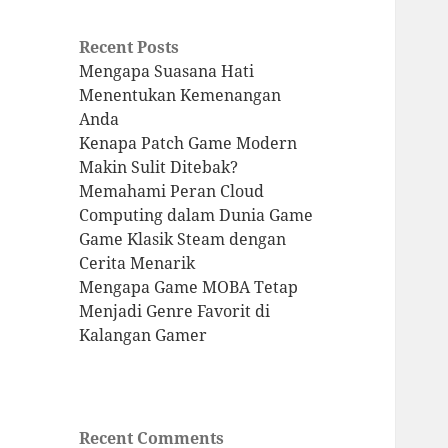
Recent Posts
Mengapa Suasana Hati
Menentukan Kemenangan
Anda
Kenapa Patch Game Modern
Makin Sulit Ditebak?
Memahami Peran Cloud
Computing dalam Dunia Game
Game Klasik Steam dengan
Cerita Menarik
Mengapa Game MOBA Tetap
Menjadi Genre Favorit di
Kalangan Gamer
Recent Comments