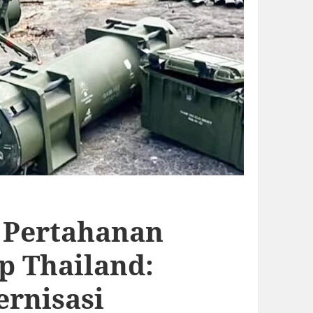
 Pertahanan
p Thailand:
ernisasi