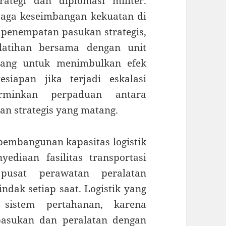
rategi dan diplomasi militer.
aga keseimbangan kekuatan di
 penempatan pasukan strategis,
latihan bersama dengan unit
ancang untuk menimbulkan efek
siapan jika terjadi eskalasi
erminkan perpaduan antara
an strategis yang matang.
 pembangunan kapasitas logistik
diaan fasilitas transportasi
pusat perawatan peralatan
ndak setiap saat. Logistik yang
sistem pertahanan, karena
sukan dan peralatan dengan