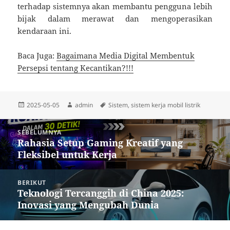
terhadap sistemnya akan membantu pengguna lebih
bijak dalam merawat dan mengoperasikan
kendaraan ini.
Baca Juga:
Bagaimana Media Digital Membentuk
Persepsi tentang Kecantikan?!!!
Diposkan
Penulis
Tag
2025-05-05
admin
Sistem
,
sistem kerja mobil listrik
pada
Navigasi
SEBELUMNYA
pos
Rahasia Setup Gaming Kreatif yang
Pos
Fleksibel untuk Kerja
sebelumnya:
BERIKUT
Teknologi Tercanggih di China 2025:
Pos
Inovasi yang Mengubah Dunia
berikutnya: