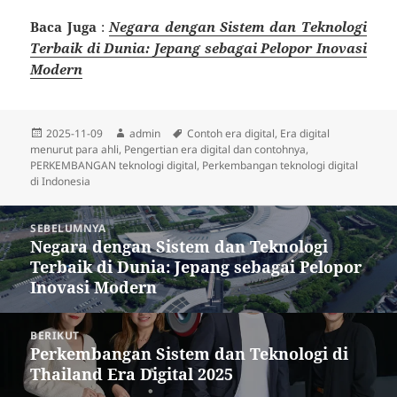
Baca Juga
:
Negara dengan Sistem dan Teknologi
Terbaik di Dunia: Jepang sebagai Pelopor Inovasi
Modern
Diposkan
Penulis
Tag
2025-11-09
admin
Contoh era digital
,
Era digital
pada
menurut para ahli
,
Pengertian era digital dan contohnya
,
PERKEMBANGAN teknologi digital
,
Perkembangan teknologi digital
di Indonesia
Navigasi
SEBELUMNYA
pos
Negara dengan Sistem dan Teknologi
Pos
Terbaik di Dunia: Jepang sebagai Pelopor
sebelumnya:
Inovasi Modern
BERIKUT
Perkembangan Sistem dan Teknologi di
Pos
Thailand Era Digital 2025
berikutnya: