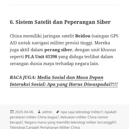
6. Sistem Satelit dan Peperangan Siber
China memiliki jaringan satelit
Beidou
(saingan GPS
AS) untuk navigasi militer presisi tinggi. Mereka
juga aktif dalam
perang siber
, dengan unit khusus
seperti
PLA Unit 61398
yang diduga terlibat dalam
serangan dunia maya terhadap negara lain.
BACA JUGA:
Media Sosial dan Masa Depan
Interaksi Sosial: Apa yang Harus Diwaspadai?!!!
Diposkan
Penulis
Tag
2025-04-06
admin
Apa saja teknologi militer?
,
Apakah
pada
peralatan militer China bagus?
,
Kekuatan militer China nomor
berapa?
,
Negara mana yang memiliki teknologi militer tercanggih?
,
Teknologi Canggih Pertahanan Militer China