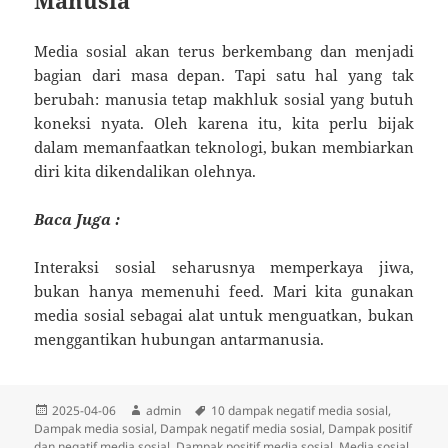
Media sosial akan terus berkembang dan menjadi
bagian dari masa depan. Tapi satu hal yang tak
berubah: manusia tetap makhluk sosial yang butuh
koneksi nyata. Oleh karena itu, kita perlu bijak
dalam memanfaatkan teknologi, bukan membiarkan
diri kita dikendalikan olehnya.
Baca Juga :
Interaksi sosial seharusnya memperkaya jiwa,
bukan hanya memenuhi feed. Mari kita gunakan
media sosial sebagai alat untuk menguatkan, bukan
menggantikan hubungan antarmanusia.
Diposkan
Penulis
Tag
2025-04-06
admin
10 dampak negatif media sosial
,
pada
Dampak media sosial
,
Dampak negatif media sosial
,
Dampak positif
dan negatif media sosial
,
Dampak positif media sosial
,
Media sosial