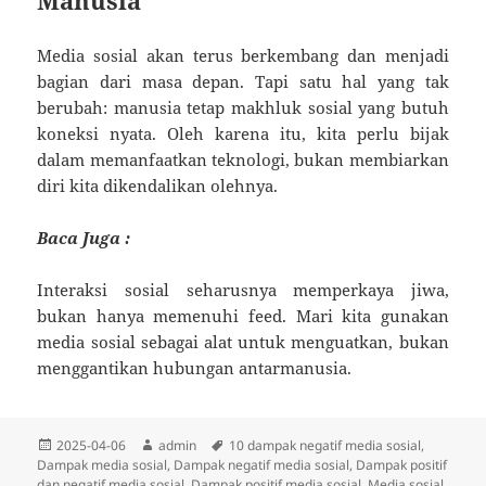
Media sosial akan terus berkembang dan menjadi
bagian dari masa depan. Tapi satu hal yang tak
berubah: manusia tetap makhluk sosial yang butuh
koneksi nyata. Oleh karena itu, kita perlu bijak
dalam memanfaatkan teknologi, bukan membiarkan
diri kita dikendalikan olehnya.
Baca Juga :
Interaksi sosial seharusnya memperkaya jiwa,
bukan hanya memenuhi feed. Mari kita gunakan
media sosial sebagai alat untuk menguatkan, bukan
menggantikan hubungan antarmanusia.
Diposkan
Penulis
Tag
2025-04-06
admin
10 dampak negatif media sosial
,
pada
Dampak media sosial
,
Dampak negatif media sosial
,
Dampak positif
dan negatif media sosial
,
Dampak positif media sosial
,
Media sosial